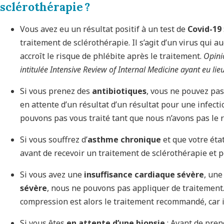
sclérothérapie ?
Vous avez eu un résultat positif à un test de
Covid-19
traitement de sclérothérapie. Il s’agit d’un virus qui
accroît le risque de phlébite après le traitement.
Opini
intitulée Intensive Review of Internal Medicine ayant eu lie
Si vous prenez des
antibiotiques
, vous ne pouvez pas 
en attente d’un résultat d’un résultat pour une infect
pouvons pas vous traité tant que nous n’avons pas le r
Si vous souffrez d’
asthme chronique
et que votre état
avant de recevoir un traitement de sclérothérapie et 
Si vous avez une
insuffisance cardiaque sévère
, un
sévère
, nous ne pouvons pas appliquer de traitement. 
compression est alors le traitement recommandé, car 
Si vous êtes
en attente d’une biopsie
: Avant de pren